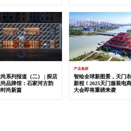
产业集群
尚系列报道（二） | 探店
智绘全球新图景，天门
衣尚品牌馆：石家河古韵
新程！2025天门服装电
的时尚新篇
大会即将重磅来袭