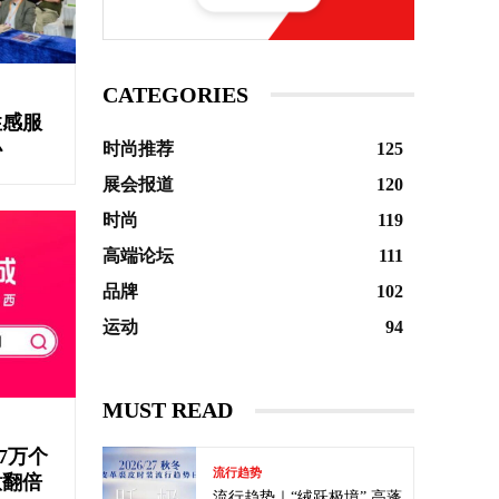
CATEGORIES
性感服
办
时尚推荐
125
展会报道
120
时尚
119
高端论坛
111
品牌
102
运动
94
MUST READ
7万个
流行趋势
意翻倍
流行趋势｜“绒跃极境” 高蓬