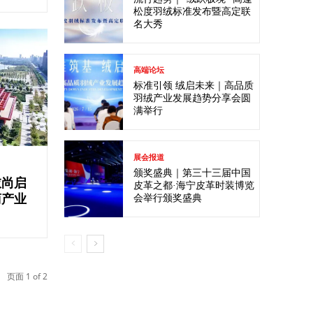
松度羽绒标准发布暨高定联
名大秀
高端论坛
标准引领 绒启未来｜高品质
羽绒产业发展趋势分享会圆
满举行
展会报道
颁奖盛典｜第三十三届中国
衣尚启
皮革之都·海宁皮革时装博览
商产业
会举行颁奖盛典
页面 1 of 2