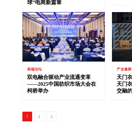
球”电商新篇章
高端论坛
产业集群
双电融合驱动产业流通变革
天门衣
——2025中国纺织市场大会在
天门
柯桥举办
交融
1
2