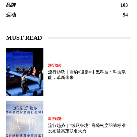
品牌
103
运动
94
MUST READ
流行趋势
流行趋势｜雪豹×凌爵×中氪科技：科技赋
能，革新未来
流行趋势
流行趋势｜“绒跃极境” 高蓬松度羽绒标准
发布暨高定联名大秀