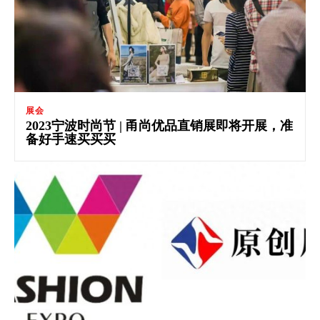
展会
2023宁波时尚节 | 甬尚优品直销展即将开展，准
备好手速买买买