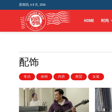
星期四, 6 8 月, 2026
HOME
时尚
配饰
专访
休闲
内衣
商贸
女装