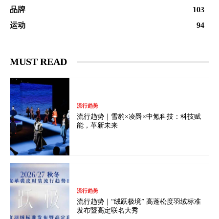
品牌
103
运动
94
MUST READ
流行趋势
流行趋势｜雪豹×凌爵×中氪科技：科技赋
能，革新未来
流行趋势
流行趋势｜“绒跃极境” 高蓬松度羽绒标准
发布暨高定联名大秀