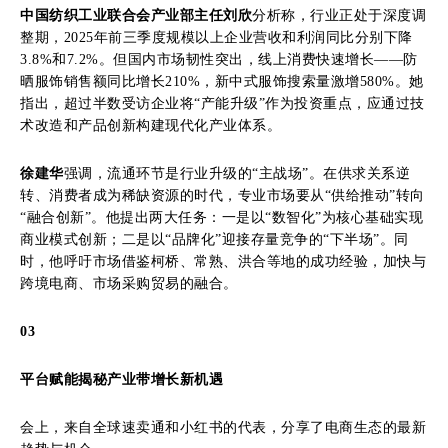
中国纺织工业联合会产业部主任刘欣
分析称，行业正处于深度调
整期，2025年前三季度规模以上企业营收和利润同比分别下降
3.8%和7.2%。但国内市场韧性突出，线上消费快速增长——防
晒服饰销售额同比增长210%，新中式服饰搜索量激增580%。她
指出，超过半数受访企业将“产能升级”作为投资重点，应通过技
术改造和产品创新构建现代化产业体系。
徐建华
强调，流通环节是行业升级的“主战场”。在供求关系逆
转、消费者成为稀缺资源的时代，专业市场要从“供给推动”转向
“融合创新”。他提出两大任务：一是以“数智化”为核心基础实现
商业模式创新；二是以“品牌化”迎接存量竞争的“下半场”。同
时，他呼吁市场借鉴柯桥、常熟、洪合等地的成功经验，加快与
跨境电商、市场采购贸易的融合。
03
平台赋能揭秘产业带增长新机遇
会上，来自全球速卖通和小红书的代表，分享了电商生态的最新