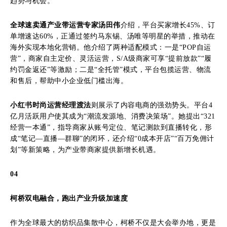
趋势与机会。
全球速卖通产业带运营专家汤田伟
介绍，平台买家增长45%、订
单增速达60%，正通过签约马东锡、汤唯等明星的举措，推动在
海外实现本地化营销。他介绍了两种适配模式：一是“POP自运
营”，商家自主定价、灵活运营，S/A级商家可享“提前放款”“履
约罚金返还”等激励；二是“全托管”模式，平台包揽运营、物流
和售后，帮助中小企业低门槛出海。
小红书时尚运营经理渡法
则展示了内容电商的强劲势头。平台4
亿月活跃用户使其成为“潮流发源地、消费决策场”。她提出“321
经营一本通”，指导商家从账号定位、笔记测款到直播转化，形
成“笔记—直播—群聊”的闭环，还介绍“0成本开店”“百万免佣计
划”等新策略，为产业带商家提供新增长机遇。
04
柯桥双电融合，跑出产业升级加速度
作为全球最大的纺织品集散中心，柯桥不仅是大会举办地，更是