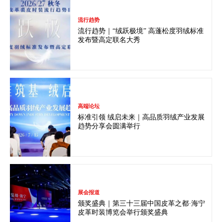
流行趋势
流行趋势｜“绒跃极境” 高蓬松度羽绒标准
发布暨高定联名大秀
高端论坛
标准引领 绒启未来｜高品质羽绒产业发展
趋势分享会圆满举行
展会报道
颁奖盛典｜第三十三届中国皮革之都·海宁
皮革时装博览会举行颁奖盛典