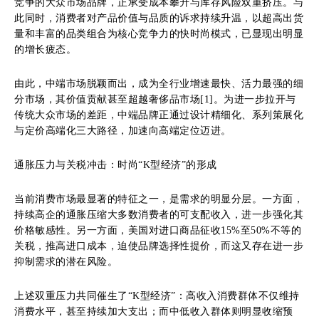
竞争的大众市场品牌，正承受成本攀升与库存风险双重挤压。与
此同时，消费者对产品价值与品质的诉求持续升温，以超高出货
量和丰富的品类组合为核心竞争力的快时尚模式，已显现出明显
的增长疲态。
由此，中端市场脱颖而出，成为全行业增速最快、活力最强的细
分市场，其价值贡献甚至超越奢侈品市场[1]。为进一步拉开与
传统大众市场的差距，中端品牌正通过设计精细化、系列策展化
与定价高端化三大路径，加速向高端定位迈进。
通胀压力与关税冲击：时尚“K型经济”的形成
当前消费市场最显著的特征之一，是需求的明显分层。一方面，
持续高企的通胀压缩大多数消费者的可支配收入，进一步强化其
价格敏感性。另一方面，美国对进口商品征收15%至50%不等的
关税，推高进口成本，迫使品牌选择性提价，而这又存在进一步
抑制需求的潜在风险。
上述双重压力共同催生了“K型经济”：高收入消费群体不仅维持
消费水平，甚至持续加大支出；而中低收入群体则明显收缩预