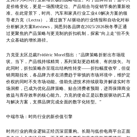
是价格变化，更是一场围绕定位、产品组合与促销节奏的重新校
准。在此背景下，时尚、汽车和家具行业工业4.0解决方案的领
导者力克（Lectra），通过旗下AI驱动的行业情报和自动化对标
分析解决方案Retviews，洞悉到各品牌在2025/2026秋冬季正通
过更聚焦的产品策略与更克制的折扣机制，探索“向上走”但不失
大众基础的增长路径。
力克亚太区总裁Frédéric Morel指出：“品牌策略折射出市场现
状。当下，产品线持续精简，系列策划更趋精准、有的放矢。与
此同时，折扣策略亦呈现出结构性转变——折扣幅度收窄，但促
销周期拉长，各品牌力求在消费趋于审慎的市场环境中，维护定
价权的同时不失市场动能。借助先进技术持续获取并解读实时市
场洞察，已成为优化品牌策略、贴合消费者预期，进而保障商业
效益与库存效率的核心能力。力克的使命正是以数据驱动的工具
与解决方案，支撑品牌完成全面的数字化转型。”
中端市场：时尚行业的新价值引擎
时尚行业的商业逻辑正经历深层重构。长期与低价电商平台正面