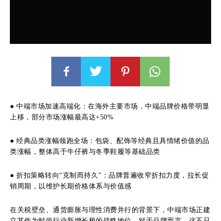
● 中端市场加速高端化：在海外主要市场，中端品牌价格带明显
上移，部分市场涨幅最高达+50%
● 经典品类涨幅领跑全场：包袋、配饰等经典且具情绪价值的品
类涨幅，整体高于牛仔裤与冬季鞋履等基础品类
● 折扣策略转向“克制而持久”：品牌普遍收窄折扣力度，拉长促
销周期，以维护长期价格体系与价值感
在关税壁垒、通货膨胀与理性消费并行的背景下，中端市场正建
立其作为时尚行业新增长极的战略地位。对于品牌而言，这不只