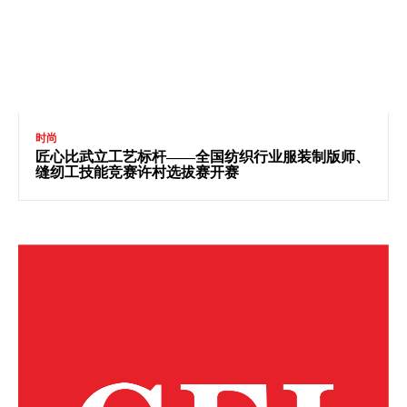
时尚
匠心比武立工艺标杆——全国纺织行业服装制版师、
缝纫工技能竞赛许村选拔赛开赛