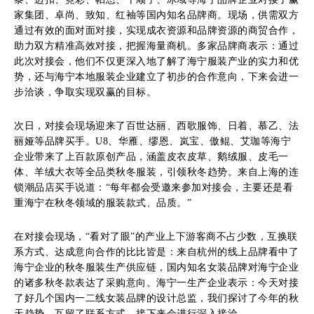
家集团、卓尚、致知、红袖等国内知名品牌商。现场，供需双方
通过有效的面对面对接，实现成衣资源和品牌资源的商贸合作，
助力双方精准高效对接，把握海量商机。多家品牌商表示：通过
此次对接会，他们不仅更深入地了解了海宁服装产业的实力和优
势，还与海宁本地服装企业建立了初步的合作意向，下来会进一
步洽谈，争取实现双赢的目标。
次日，对接会现场迎来了百世达丽、西歌服饰、日着、慕乙、法
丽娅等品牌买手。U8、华雁、缪恩、岚宝、傲鲲、艾珈等海宁
企业带来了上百款原创产品，涵盖皮衣皮草、鹅绒服、皮毛一
体、羊绒大衣等全品类秋冬服装，引领秋冬趋势。来自上海的连
锁潮品店买手说道：“每年都会受邀来参加对接会，主要还是看
重海宁在秋冬领域的服装款式、品质。”
在对接会现场，“看对了眼”的产业上下游客商不占少数，互换联
系方式、达成意向合作的比比皆是：来自杭州的线上品牌看中了
海宁企业的秋冬服装生产供应链，国内知名女装品牌对海宁企业
的诸多秋冬款表达了采购意向。海宁一生产企业表示：今天对接
了好几个国内一二线女装品牌的设计总监，我们探讨了今年的秋
天趋势，互留了联系方式，接下来会进行深入接洽。