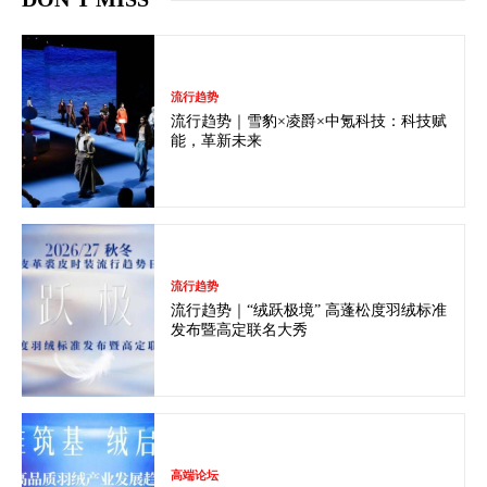
流行趋势
流行趋势｜雪豹×凌爵×中氪科技：科技赋
能，革新未来
流行趋势
流行趋势｜“绒跃极境” 高蓬松度羽绒标准
发布暨高定联名大秀
高端论坛