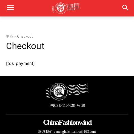
主页
Checkout
Checkout
[tds_payment]
沪ICP备11046284号-20
ChinaFashionwind
联系我们：
menghaichuanbo@163.com