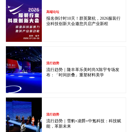
高端论坛
报名倒计时10天！群英聚杭，2026服装行
业科技创新大会邀您共启产业新程
流行趋势
流行趋势｜隆丰革乐美时尚X陈宇专场发
布：「时间折叠」重塑材料美学
流行趋势
流行趋势｜雪豹×凌爵×中氪科技：科技赋
能，革新未来