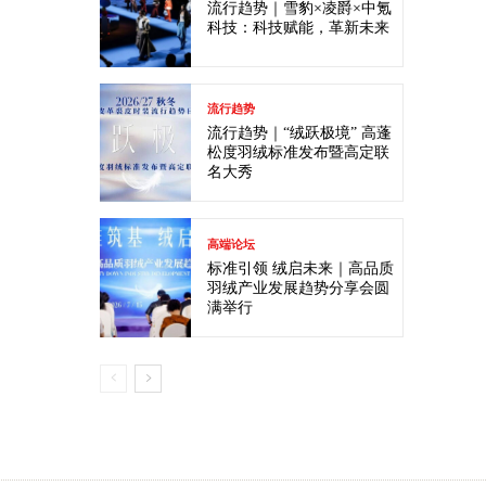
流行趋势｜雪豹×凌爵×中氪
科技：科技赋能，革新未来
流行趋势
流行趋势｜“绒跃极境” 高蓬
松度羽绒标准发布暨高定联
名大秀
高端论坛
标准引领 绒启未来｜高品质
羽绒产业发展趋势分享会圆
满举行