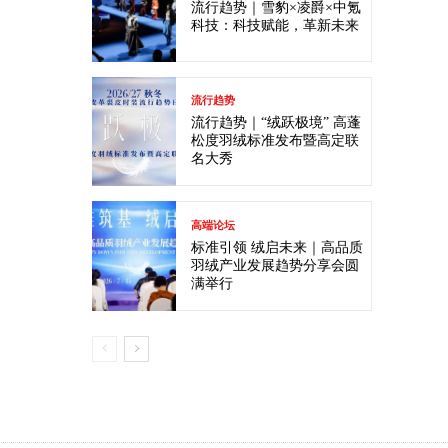
流行趋势｜雪豹×凌爵×中氪
科技：科技赋能，革新未来
流行趋势
流行趋势｜“绒跃极境” 高蓬
松度羽绒标准发布暨高定联
名大秀
高端论坛
标准引领 绒启未来｜高品质
羽绒产业发展趋势分享会圆
满举行