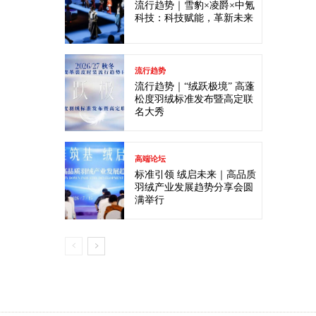
流行趋势｜雪豹×凌爵×中氪
科技：科技赋能，革新未来
流行趋势
流行趋势｜“绒跃极境” 高蓬
松度羽绒标准发布暨高定联
名大秀
高端论坛
标准引领 绒启未来｜高品质
羽绒产业发展趋势分享会圆
满举行