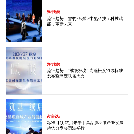
流行趋势
流行趋势｜雪豹×凌爵×中氪科技：科技赋
能，革新未来
流行趋势
流行趋势｜“绒跃极境” 高蓬松度羽绒标准
发布暨高定联名大秀
高端论坛
标准引领 绒启未来｜高品质羽绒产业发展
趋势分享会圆满举行