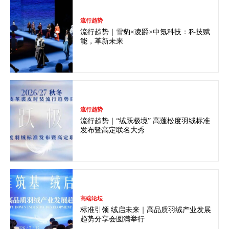
流行趋势
流行趋势｜雪豹×凌爵×中氪科技：科技赋
能，革新未来
流行趋势
流行趋势｜“绒跃极境” 高蓬松度羽绒标准
发布暨高定联名大秀
高端论坛
标准引领 绒启未来｜高品质羽绒产业发展
趋势分享会圆满举行