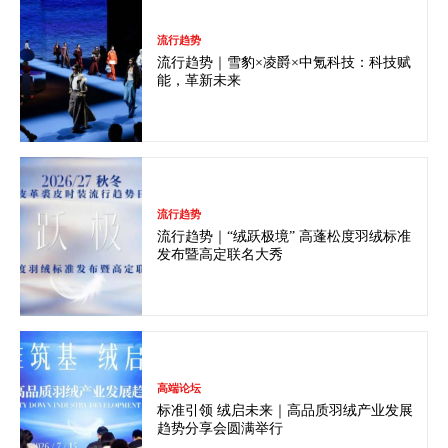
流行趋势
流行趋势｜雪豹×凌爵×中氪科技：科技赋
能，革新未来
流行趋势
流行趋势｜“绒跃极境” 高蓬松度羽绒标准
发布暨高定联名大秀
高端论坛
标准引领 绒启未来｜高品质羽绒产业发展
趋势分享会圆满举行