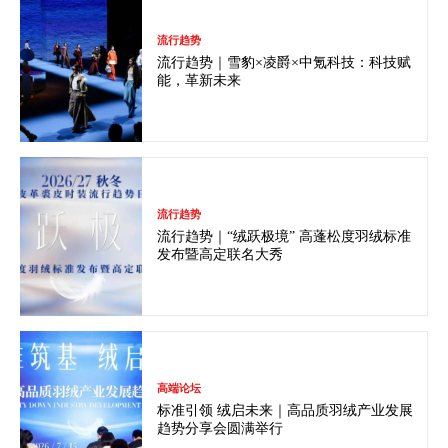
流行趋势
流行趋势｜雪豹×凌爵×中氪科技：科技赋
能，革新未来
流行趋势
流行趋势｜“绒跃极境” 高蓬松度羽绒标准
发布暨高定联名大秀
高端论坛
标准引领 绒启未来｜高品质羽绒产业发展
趋势分享会圆满举行