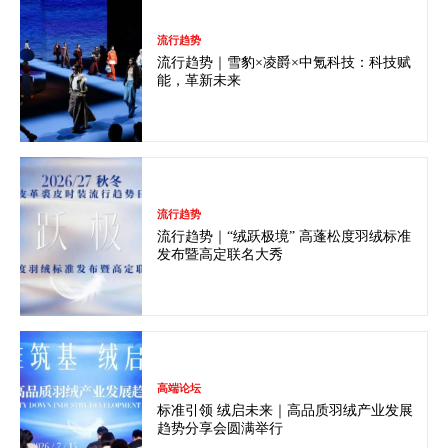
流行趋势
流行趋势｜雪豹×凌爵×中氪科技：科技赋
能，革新未来
流行趋势
流行趋势｜“绒跃极境” 高蓬松度羽绒标准
发布暨高定联名大秀
高端论坛
标准引领 绒启未来｜高品质羽绒产业发展
趋势分享会圆满举行