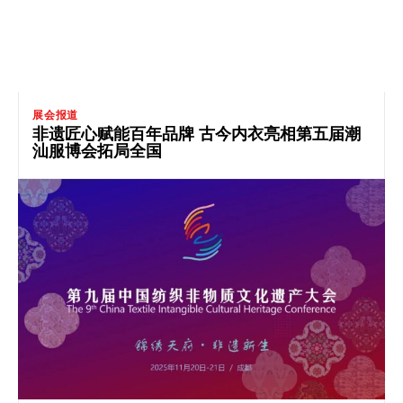
展会报道
非遗匠心赋能百年品牌 古今内衣亮相第五届潮
汕服博会拓局全国