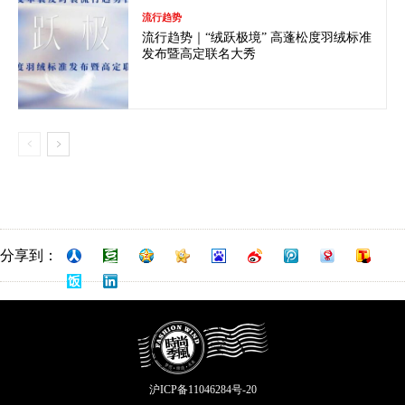
流行趋势
流行趋势｜“绒跃极境” 高蓬松度羽绒标准
发布暨高定联名大秀
分享到：
沪ICP备11046284号-20