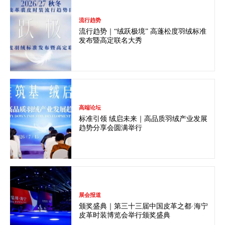
流行趋势
流行趋势｜“绒跃极境” 高蓬松度羽绒标准
发布暨高定联名大秀
高端论坛
标准引领 绒启未来｜高品质羽绒产业发展
趋势分享会圆满举行
展会报道
颁奖盛典｜第三十三届中国皮革之都·海宁
皮革时装博览会举行颁奖盛典