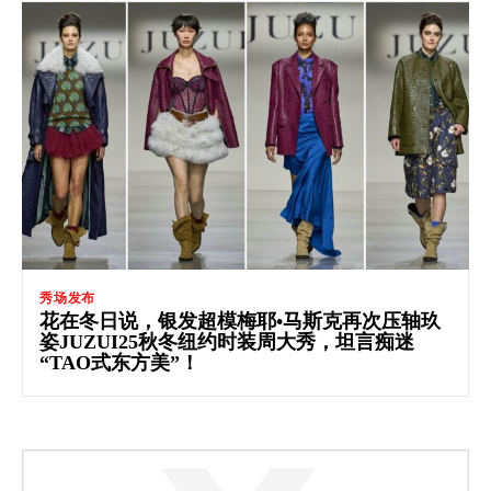
秀场发布
花在冬日说，银发超模梅耶•马斯克再次压轴玖
姿JUZUI25秋冬纽约时装周大秀，坦言痴迷
“TAO式东方美”！