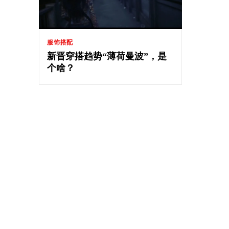
服饰搭配
新晋穿搭趋势“薄荷曼波”，是
个啥？