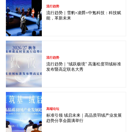
流行趋势
流行趋势｜雪豹×凌爵×中氪科技：科技赋
能，革新未来
流行趋势
流行趋势｜“绒跃极境” 高蓬松度羽绒标准
发布暨高定联名大秀
高端论坛
标准引领 绒启未来｜高品质羽绒产业发展
趋势分享会圆满举行