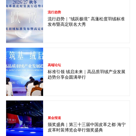
流行趋势
流行趋势｜“绒跃极境” 高蓬松度羽绒标准
发布暨高定联名大秀
高端论坛
标准引领 绒启未来｜高品质羽绒产业发展
趋势分享会圆满举行
展会报道
颁奖盛典｜第三十三届中国皮革之都·海宁
皮革时装博览会举行颁奖盛典