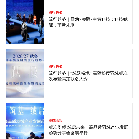
流行趋势
流行趋势｜雪豹×凌爵×中氪科技：科技赋
能，革新未来
流行趋势
流行趋势｜“绒跃极境” 高蓬松度羽绒标准
发布暨高定联名大秀
高端论坛
标准引领 绒启未来｜高品质羽绒产业发展
趋势分享会圆满举行