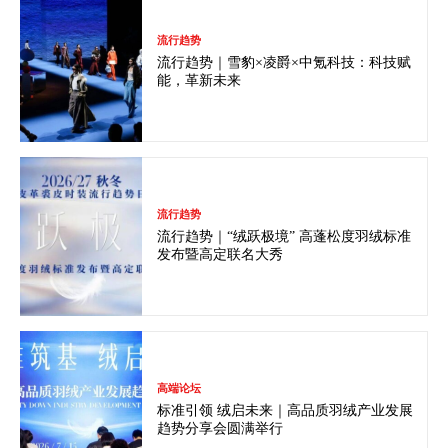
流行趋势
流行趋势｜雪豹×凌爵×中氪科技：科技赋
能，革新未来
流行趋势
流行趋势｜“绒跃极境” 高蓬松度羽绒标准
发布暨高定联名大秀
高端论坛
标准引领 绒启未来｜高品质羽绒产业发展
趋势分享会圆满举行