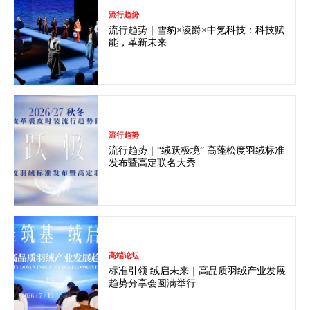
流行趋势
流行趋势｜雪豹×凌爵×中氪科技：科技赋
能，革新未来
流行趋势
流行趋势｜“绒跃极境” 高蓬松度羽绒标准
发布暨高定联名大秀
高端论坛
标准引领 绒启未来｜高品质羽绒产业发展
趋势分享会圆满举行