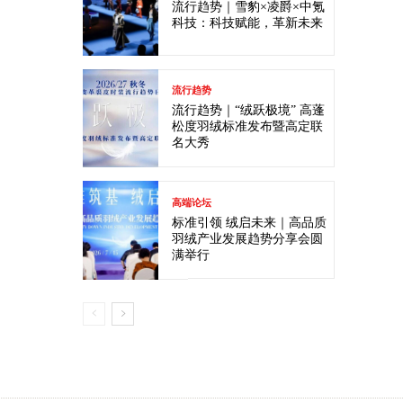
流行趋势｜雪豹×凌爵×中氪
科技：科技赋能，革新未来
流行趋势
流行趋势｜“绒跃极境” 高蓬
松度羽绒标准发布暨高定联
名大秀
高端论坛
标准引领 绒启未来｜高品质
羽绒产业发展趋势分享会圆
满举行