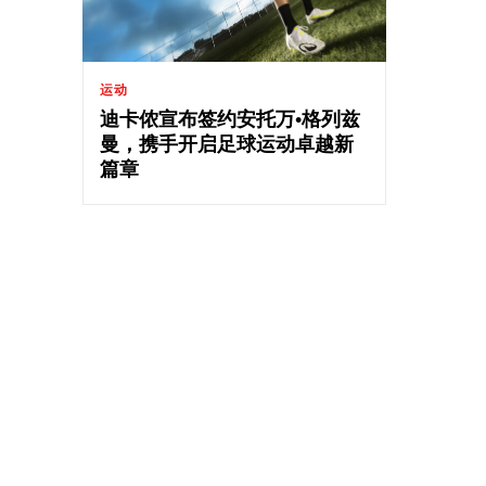
运动
迪卡侬宣布签约安托万•格列兹
曼，携手开启足球运动卓越新
篇章