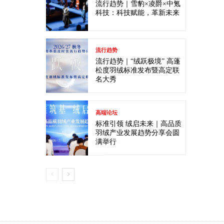
流行趋势｜雪豹×凌爵×中氪
科技：科技赋能，革新未来
流行趋势
流行趋势｜“绒跃极境” 高蓬
松度羽绒标准发布暨高定联
名大秀
高端论坛
标准引领 绒启未来｜高品质
羽绒产业发展趋势分享会圆
满举行