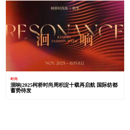
时尚
洄响|2025柯桥时尚周积淀十载再启航 国际纺都
蓄势待发