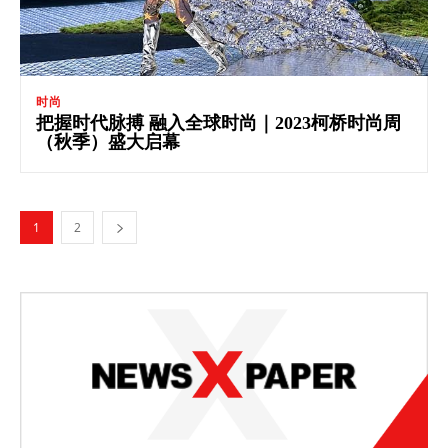
时尚
把握时代脉搏 融入全球时尚｜2023柯桥时尚周
（秋季）盛大启幕
1
2