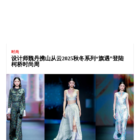
时尚
设计师魏丹携山从云2025秋冬系列“旗遇”登陆
柯桥时尚周