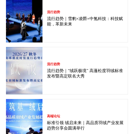
流行趋势
流行趋势｜雪豹×凌爵×中氪科技：科技赋
能，革新未来
流行趋势
流行趋势｜“绒跃极境” 高蓬松度羽绒标准
发布暨高定联名大秀
高端论坛
标准引领 绒启未来｜高品质羽绒产业发展
趋势分享会圆满举行