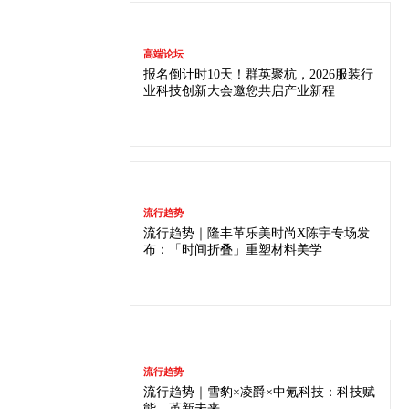
高端论坛
报名倒计时10天！群英聚杭，2026服装行
业科技创新大会邀您共启产业新程
流行趋势
流行趋势｜隆丰革乐美时尚X陈宇专场发
布：「时间折叠」重塑材料美学
流行趋势
流行趋势｜雪豹×凌爵×中氪科技：科技赋
能，革新未来