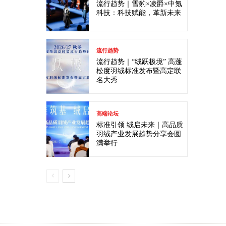
流行趋势｜雪豹×凌爵×中氪
科技：科技赋能，革新未来
流行趋势
流行趋势｜“绒跃极境” 高蓬
松度羽绒标准发布暨高定联
名大秀
高端论坛
标准引领 绒启未来｜高品质
羽绒产业发展趋势分享会圆
满举行