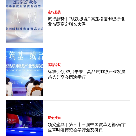
流行趋势
流行趋势｜“绒跃极境” 高蓬松度羽绒标准
发布暨高定联名大秀
高端论坛
标准引领 绒启未来｜高品质羽绒产业发展
趋势分享会圆满举行
展会报道
颁奖盛典｜第三十三届中国皮革之都·海宁
皮革时装博览会举行颁奖盛典