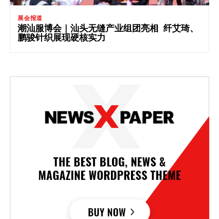
展会报道
潮汕服博会｜汕头无缝产业组团亮相 纤艾琦、
鹏骏针织展现硬核实力