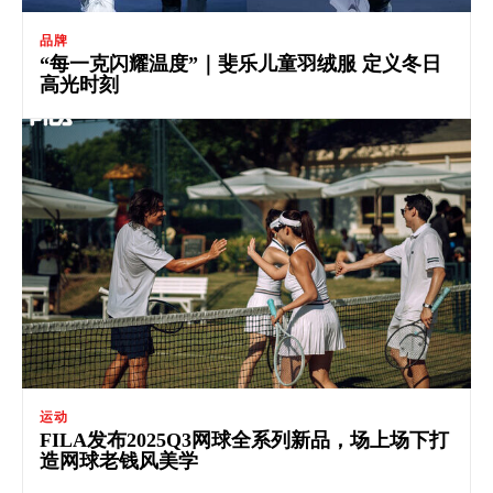
品牌
“每一克闪耀温度”｜斐乐儿童羽绒服 定义冬日
高光时刻
运动
FILA发布2025Q3网球全系列新品，场上场下打
造网球老钱风美学