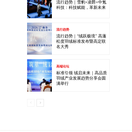
流行趋势｜雪豹×凌爵×中氪
科技：科技赋能，革新未来
流行趋势
流行趋势｜“绒跃极境” 高蓬
松度羽绒标准发布暨高定联
名大秀
高端论坛
标准引领 绒启未来｜高品质
羽绒产业发展趋势分享会圆
满举行