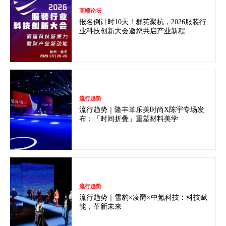
高端论坛
报名倒计时10天！群英聚杭，2026服装行
业科技创新大会邀您共启产业新程
流行趋势
流行趋势｜隆丰革乐美时尚X陈宇专场发
布：「时间折叠」重塑材料美学
流行趋势
流行趋势｜雪豹×凌爵×中氪科技：科技赋
能，革新未来