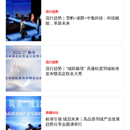
流行趋势
流行趋势｜雪豹×凌爵×中氪科技：科技赋
能，革新未来
流行趋势
流行趋势｜“绒跃极境” 高蓬松度羽绒标准
发布暨高定联名大秀
高端论坛
标准引领 绒启未来｜高品质羽绒产业发展
趋势分享会圆满举行