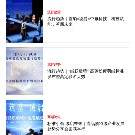
流行趋势
流行趋势｜雪豹×凌爵×中氪科技：科技赋
能，革新未来
流行趋势
流行趋势｜“绒跃极境” 高蓬松度羽绒标准
发布暨高定联名大秀
高端论坛
标准引领 绒启未来｜高品质羽绒产业发展
趋势分享会圆满举行