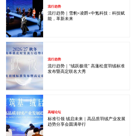
流行趋势
流行趋势｜雪豹×凌爵×中氪科技：科技赋
能，革新未来
流行趋势
流行趋势｜“绒跃极境” 高蓬松度羽绒标准
发布暨高定联名大秀
高端论坛
标准引领 绒启未来｜高品质羽绒产业发展
趋势分享会圆满举行