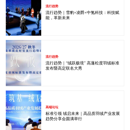
流行趋势
流行趋势｜雪豹×凌爵×中氪科技：科技赋
能，革新未来
流行趋势
流行趋势｜“绒跃极境” 高蓬松度羽绒标准
发布暨高定联名大秀
高端论坛
标准引领 绒启未来｜高品质羽绒产业发展
趋势分享会圆满举行