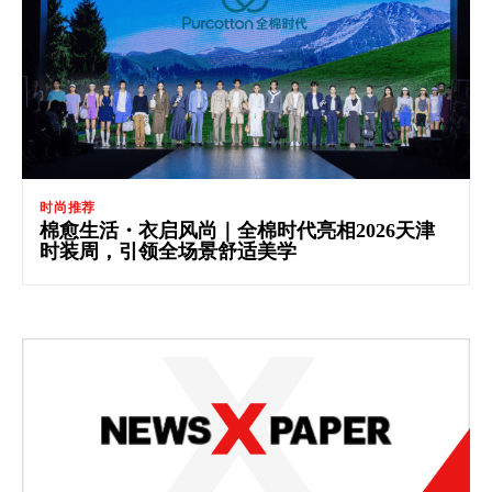
时尚推荐
棉愈生活・衣启风尚｜全棉时代亮相2026天津
时装周，引领全场景舒适美学