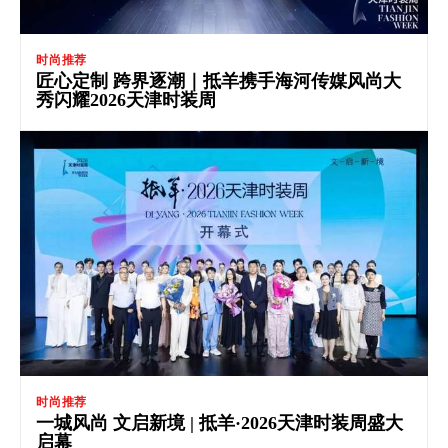
时尚推荐
匠心定制 跨界逐潮｜抵羊携手海河传媒风尚大
秀闪耀2026天津时装周
时尚推荐
一城风尚 文启新境 | 抵羊·2026天津时装周盛大
启幕