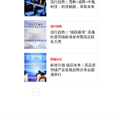
流行趋势｜雪豹×凌爵×中氪
科技：科技赋能，革新未来
流行趋势
流行趋势｜“绒跃极境” 高蓬
松度羽绒标准发布暨高定联
名大秀
高端论坛
标准引领 绒启未来｜高品质
羽绒产业发展趋势分享会圆
满举行