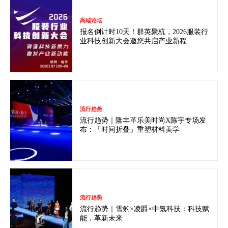
高端论坛
报名倒计时10天！群英聚杭，2026服装行
业科技创新大会邀您共启产业新程
流行趋势
流行趋势｜隆丰革乐美时尚X陈宇专场发
布：「时间折叠」重塑材料美学
流行趋势
流行趋势｜雪豹×凌爵×中氪科技：科技赋
能，革新未来