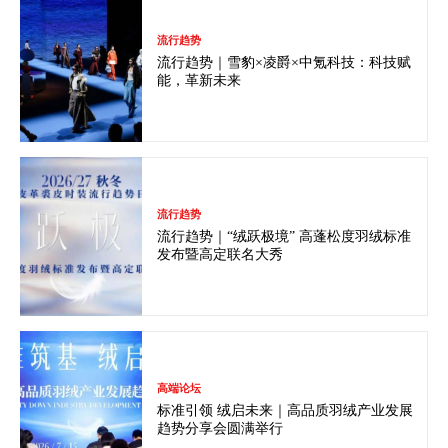
流行趋势
流行趋势｜雪豹×凌爵×中氪科技：科技赋
能，革新未来
流行趋势
流行趋势｜“绒跃极境” 高蓬松度羽绒标准
发布暨高定联名大秀
高端论坛
标准引领 绒启未来｜高品质羽绒产业发展
趋势分享会圆满举行