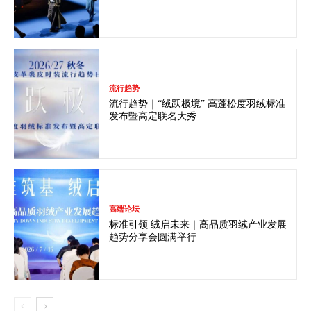
流行趋势
流行趋势｜“绒跃极境” 高蓬松度羽绒标准
发布暨高定联名大秀
高端论坛
标准引领 绒启未来｜高品质羽绒产业发展
趋势分享会圆满举行