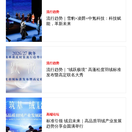
流行趋势
流行趋势｜雪豹×凌爵×中氪科技：科技赋
能，革新未来
流行趋势
流行趋势｜“绒跃极境” 高蓬松度羽绒标准
发布暨高定联名大秀
高端论坛
标准引领 绒启未来｜高品质羽绒产业发展
趋势分享会圆满举行