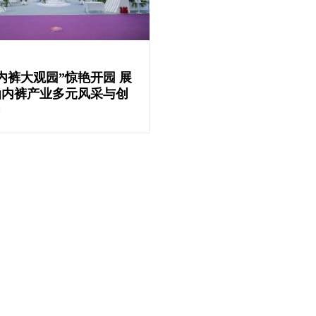
内裤大观园”惊艳开园 展
汕内裤产业多元风采与创
力