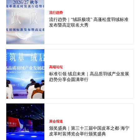
流行趋势
流行趋势｜“绒跃极境” 高蓬松度羽绒标准
发布暨高定联名大秀
高端论坛
标准引领 绒启未来｜高品质羽绒产业发展
趋势分享会圆满举行
展会报道
颁奖盛典｜第三十三届中国皮革之都·海宁
皮革时装博览会举行颁奖盛典