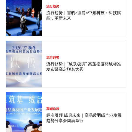
流行趋势
流行趋势｜雪豹×凌爵×中氪科技：科技赋
能，革新未来
流行趋势
流行趋势｜“绒跃极境” 高蓬松度羽绒标准
发布暨高定联名大秀
高端论坛
标准引领 绒启未来｜高品质羽绒产业发展
趋势分享会圆满举行